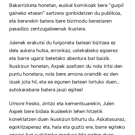
Bakarrizketa honetan, euskal komikoak bere “gurpil
gaineko etxean” sartzera gonbidatzen du publikoa,
eta berarekin batera bere bizimodu bereziaren
pasadizo zentzugabeenak ikustera.
Julenek erakutsi du furgoneta batean bizitzea ez
dela aukera hutsa, erronkaz, ustekabeko egoerez
eta barre ugariz betetako abentura bat baizik.
Ikuskizun honetan, Axpek azaltzen du nola iritsi den
puntu honetara, nola bere amona oraindik ez den
izuak jota hil, eta ea egunen batean lortuko duen…
autokarabana batera jauzi egitea!
Umore fresko, zintzo eta kementsuarekin, Julen
Axpek bere bidaia ikusleekin lehen hitzetik
konektatzen duen ikuskizun bihurtu du. Askatasunaz,
egokitzapenaz eta, hala eta guztiz ere, barre egiteko
arrazoi bat aurkitzeko moduaz hitz egiten duen