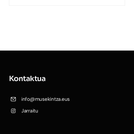
Kontaktua
info@musekintza.eus
Jarraitu