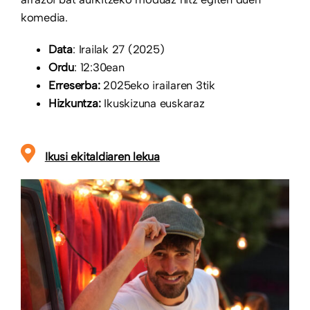
komedia.
Data
: Irailak 27 (2025)
Ordu
: 12:30ean
Erreserba:
2025eko irailaren 3tik
Hizkuntza:
Ikuskizuna euskaraz
Ikusi ekitaldiaren lekua