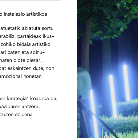
stalazio artistikoa
latuetatik abiatuta sortu
rabiliz, partaideak ikus-
zohiko bidaia artistiko
ari baten eta soinu-
aten diote piezari,
 bat eskaintzen dute, non
 emozional honetan
en lorategia” koadroa da.
azioaren antzera,
ntzuten ez dena