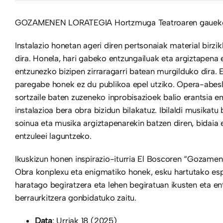
GOZAMENEN LORATEGIA Hortzmuga Teatroaren gaueko in
Instalazio honetan ageri diren pertsonaiak material birzik
dira. Honela, hari gabeko entzungailuak eta argiztapena e
entzunezko bizipen zirraragarri batean murgilduko dira. E
paregabe honek ez du publikoa epel utziko. Opera-abesl
sortzaile baten zuzeneko inprobisazioek balio erantsia em
instalazioa bera obra bizidun bilakatuz. Ibilaldi musikatu
soinua eta musika argiztapenarekin batzen diren, bidaia
entzuleei laguntzeko.
Ikuskizun honen inspirazio-iturria El Boscoren “Gozamen
Obra konplexu eta enigmatiko honek, esku hartutako esp
haratago begiratzera eta lehen begiratuan ikusten eta e
berraurkitzera gonbidatuko zaitu.
Data
: Urriak 18 (2025)