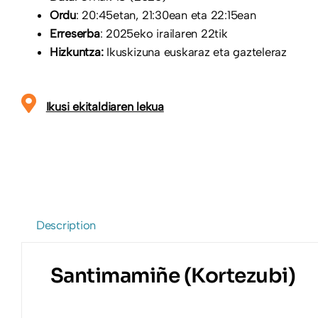
Ordu
: 20:45etan, 21:30ean eta 22:15ean
Erreserba
: 2025eko irailaren 22tik
Hizkuntza:
Ikuskizuna euskaraz eta gazteleraz
Ikusi ekitaldiaren lekua
Description
Santimamiñe (Kortezubi)